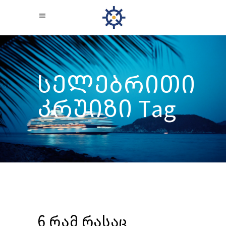
სელებრითი
კრუიზი Tag
6 რამ რასაც